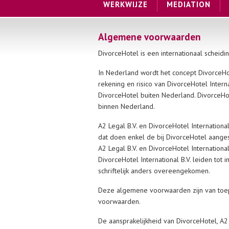
WERKWIJZE
MEDIATION
Algemene voorwaarden
DivorceHotel is een internationaal scheid
In Nederland wordt het concept DivorceHot
rekening en risico van DivorceHotel Intern
DivorceHotel buiten Nederland. DivorceHot
binnen Nederland.
A2 Legal B.V. en DivorceHotel Internationa
dat doen enkel de bij DivorceHotel aanges
A2 Legal B.V. en DivorceHotel Internationa
DivorceHotel International B.V. leiden tot 
schriftelijk anders overeengekomen.
Deze algemene voorwaarden zijn van toepa
voorwaarden.
De aansprakelijkheid van DivorceHotel, A2 