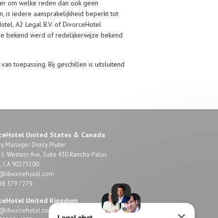
over om welke reden dan ook geen
 is iedere aansprakelijkheid beperkt tot
tel, A2 Legal B.V. of DivorceHotel
ene bekend werd of redelijkerwijze bekend
an toepassing. Bij geschillen is uitsluitend
ceHotel United States & Canada
y Manager: Dorcy Pruter
S. Western Ave, Suite 430 Rancho Palos
s, CA 90275100
o@divorcehotel.com
888 379 7279
ceHotel United Kingdom
o@divorcehotel.com