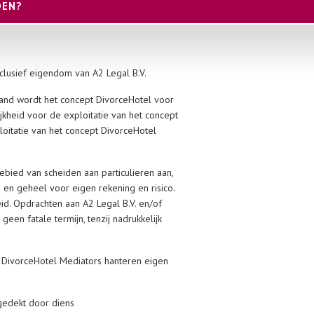
DEN?
xclusief eigendom van A2 Legal B.V.
land wordt het concept DivorceHotel voor
ijkheid voor de exploitatie van het concept
loitatie van het concept DivorceHotel
ebied van scheiden aan particulieren aan,
en geheel voor eigen rekening en risico.
eid. Opdrachten aan A2 Legal B.V. en/of
geen fatale termijn, tenzij nadrukkelijk
. DivorceHotel Mediators hanteren eigen
 gedekt door diens