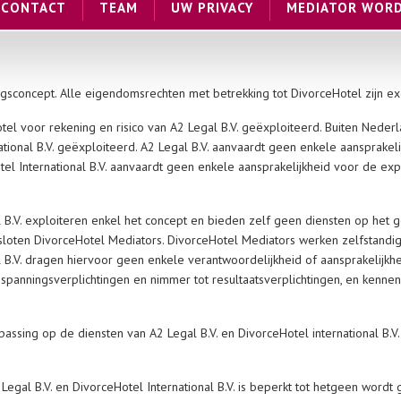
CONTACT
TEAM
UW PRIVACY
MEDIATOR WOR
ingsconcept. Alle eigendomsrechten met betrekking tot DivorceHotel zijn e
el voor rekening en risico van A2 Legal B.V. geëxploiteerd. Buiten Neder
ational B.V. geëxploiteerd. A2 Legal B.V. aanvaardt geen enkele aansprakel
el International B.V. aanvaardt geen enkele aansprakelijkheid voor de exp
l B.V. exploiteren enkel het concept en bieden zelf geen diensten op het g
loten DivorceHotel Mediators. DivorceHotel Mediators werken zelfstandig 
l B.V. dragen hiervoor geen enkele verantwoordelijkheid of aansprakelijkh
inspanningsverplichtingen en nimmer tot resultaatsverplichtingen, en kennen 
ssing op de diensten van A2 Legal B.V. en DivorceHotel international B.V
Legal B.V. en DivorceHotel International B.V. is beperkt tot hetgeen wordt