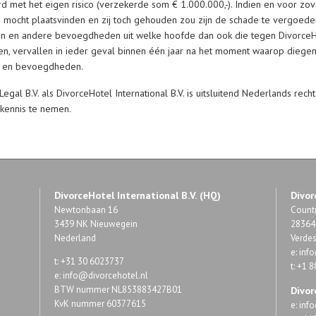
d met het eigen risico (verzekerde som € 1.000.000,-). Indien en voor z
mocht plaatsvinden en zij toch gehouden zou zijn de schade te vergoeden,
ten en andere bevoegdheden uit welke hoofde dan ook die tegen DivorceHo
pen, vervallen in ieder geval binnen één jaar na het moment waarop dieg
en en bevoegdheden.
al B.V. als DivorceHotel International B.V. is uitsluitend Nederlands recht v
kennis te nemen.
DivorceHotel International B.V. (HQ)
Divor
Newtonbaan 16
Countr
3439 NK Nieuwegein
28364 
Nederland
Verde
e:
inf
t: +31 30 6023737
t: +1 
e:
info@divorcehotel.nl
BTW nummer NL853883427B01
Divor
KvK nummer 60377615
e:
inf