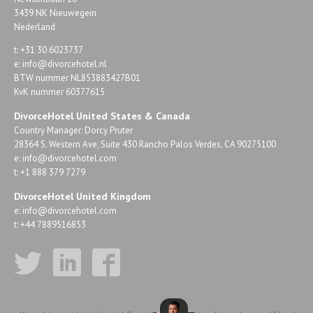
3439 NK Nieuwegein
Nederland
t: +31 30 6023737
e:
info@divorcehotel.nl
BTW nummer NL853883427B01
KvK nummer 60377615
DivorceHotel United States & Canada
Country Manager: Dorcy Pruter
28364 S. Western Ave, Suite 430 Rancho Palos Verdes, CA 90275100
e:
info@divorcehotel.com
t: +1 888 379 7279
DivorceHotel United Kingdom
e:
info@divorcehotel.com
t: +44 7889516853