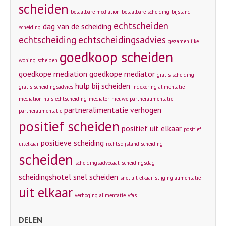
scheiden
betaalbare mediation
betaalbare scheiding
bijstand
echtscheiden
dag van de scheiding
scheiding
echtscheiding
echtscheidingsadvies
gezamenlijke
goedkoop scheiden
woning scheiden
goedkope mediation
goedkope mediator
gratis scheiding
hulp bij scheiden
gratis scheidingsadvies
indexering alimentatie
mediation huis echtscheiding
mediator
nieuwe partneralimentatie
partneralimentatie verhogen
partneralimentatie
positief scheiden
positief uit elkaar
positief
positieve scheiding
uitelkaar
rechtsbijstand scheiding
scheiden
scheidingsadvocaat
scheidingsdag
scheidingshotel
snel scheiden
snel uit elkaar
stijging alimentatie
uit elkaar
verhoging alimentatie
vfas
DELEN