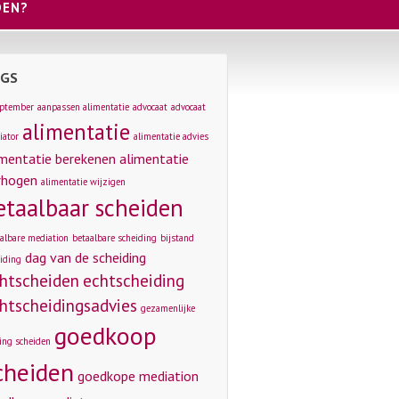
DEN?
GS
eptember
aanpassen alimentatie
advocaat
advocaat
alimentatie
iator
alimentatie advies
imentatie berekenen
alimentatie
rhogen
alimentatie wijzigen
etaalbaar scheiden
albare mediation
betaalbare scheiding
bijstand
dag van de scheiding
iding
htscheiden
echtscheiding
htscheidingsadvies
gezamenlijke
goedkoop
ing scheiden
cheiden
goedkope mediation