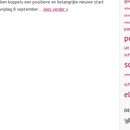
go
en koppels een positieve en belangrijke nieuwe start
 vrijdag 8 september …
lees verder »
sche
alim
nieu
pa
p
uit
sch
s
sche
sc
e
DE