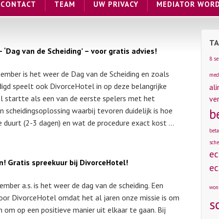
CONTACT
TEAM
UW PRIVACY
MEDIATOR WOR
TA
‘Dag van de Scheiding’ – voor gratis advies!
8 s
ptember is het weer de Dag van de Scheiding en zoals
med
igd speelt ook DivorceHotel in op deze belangrijke
al
l startte als een van de eerste spelers met het
ve
 scheidingsoplossing waarbij tevoren duidelijk is hoe
b
e duurt (2-3 dagen) en wat de procedure exact kost …
beta
sche
ec
! Gratis spreekuur bij DivorceHotel!
ec
ember a.s. is het weer de dag van de scheiding. Een
won
voor DivorceHotel omdat het al jaren onze missie is om
s
 om op een positieve manier uit elkaar te gaan. Bij