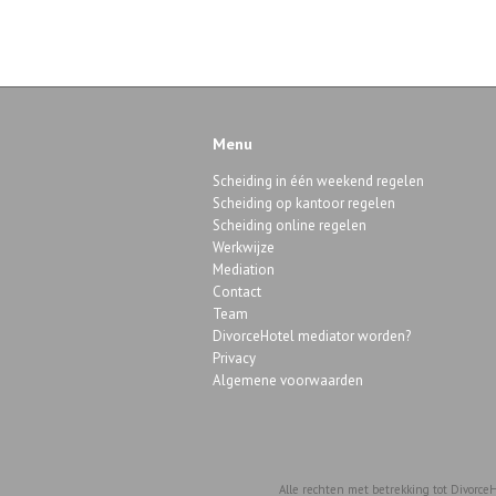
Menu
Scheiding in één weekend regelen
Scheiding op kantoor regelen
Scheiding online regelen
Werkwijze
Mediation
Contact
Team
DivorceHotel mediator worden?
Privacy
Algemene voorwaarden
Alle rechten met betrekking tot DivorceH