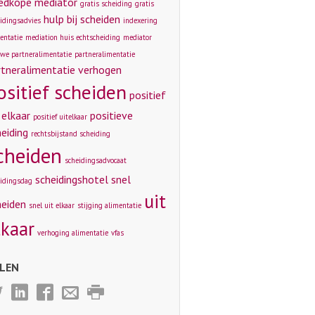
edkope mediator
gratis scheiding
gratis
hulp bij scheiden
idingsadvies
indexering
entatie
mediation huis echtscheiding
mediator
we partneralimentatie
partneralimentatie
rtneralimentatie verhogen
ositief scheiden
positief
 elkaar
positieve
positief uitelkaar
eiding
rechtsbijstand scheiding
cheiden
scheidingsadvocaat
scheidingshotel
snel
idingsdag
uit
heiden
snel uit elkaar
stijging alimentatie
lkaar
verhoging alimentatie
vfas
LEN