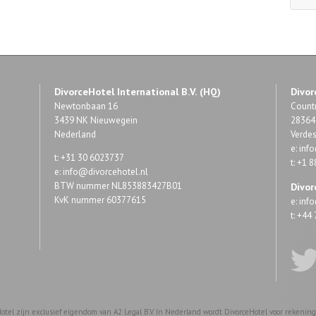
DivorceHotel International B.V. (HQ)
Divor
Newtonbaan 16
Countr
3439 NK Nieuwegein
28364 
Nederland
Verde
e:
inf
t: +31 30 6023737
t: +1 
e:
info@divorcehotel.nl
BTW nummer NL853883427B01
Divor
KvK nummer 60377615
e:
inf
t: +4
otel zijn exclusief eigendom van A2 Legal B.V. In Nederland wordt DivorceHotel voor rekening e