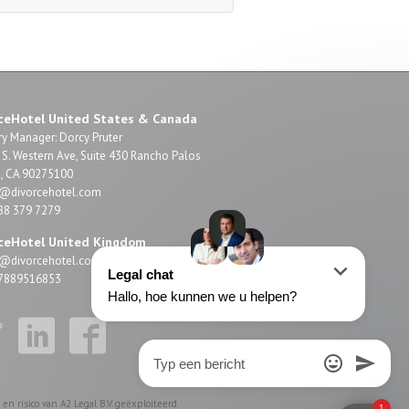
ceHotel United States & Canada
y Manager: Dorcy Pruter
S. Western Ave, Suite 430 Rancho Palos
s, CA 90275100
o@divorcehotel.com
888 379 7279
ceHotel United Kingdom
o@divorcehotel.com
4 7889516853
n risico van A2 Legal B.V. geëxploiteerd.