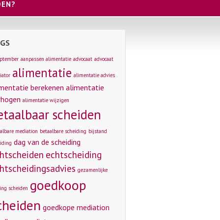
DEN?
GS
eptember
aanpassen alimentatie
advocaat
advocaat
alimentatie
iator
alimentatie advies
imentatie berekenen
alimentatie
rhogen
alimentatie wijzigen
etaalbaar scheiden
albare mediation
betaalbare scheiding
bijstand
dag van de scheiding
iding
htscheiden
echtscheiding
htscheidingsadvies
gezamenlijke
goedkoop
ing scheiden
cheiden
goedkope mediation