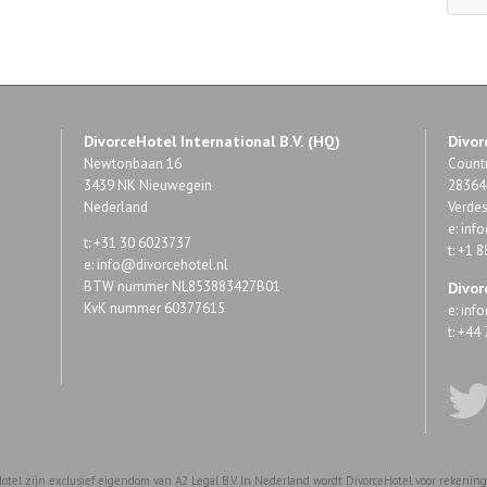
DivorceHotel International B.V. (HQ)
Divor
Newtonbaan 16
Countr
3439 NK Nieuwegein
28364 
Nederland
Verde
e:
inf
t: +31 30 6023737
t: +1 
e:
info@divorcehotel.nl
BTW nummer NL853883427B01
Divor
KvK nummer 60377615
e:
inf
t: +4
otel zijn exclusief eigendom van A2 Legal B.V. In Nederland wordt DivorceHotel voor rekening e