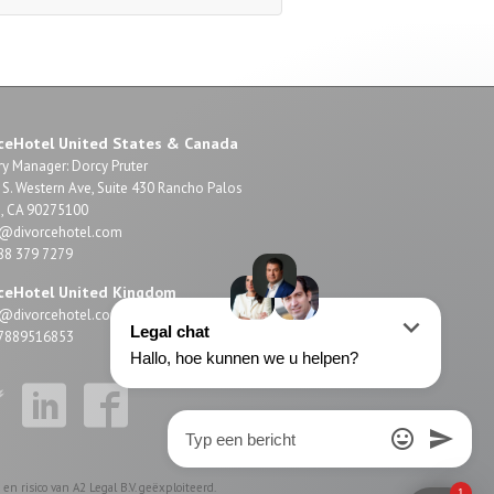
ceHotel United States & Canada
y Manager: Dorcy Pruter
S. Western Ave, Suite 430 Rancho Palos
s, CA 90275100
o@divorcehotel.com
888 379 7279
ceHotel United Kingdom
o@divorcehotel.com
4 7889516853
n risico van A2 Legal B.V. geëxploiteerd.