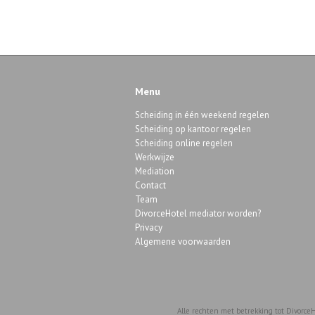
Menu
Scheiding in één weekend regelen
Scheiding op kantoor regelen
Scheiding online regelen
Werkwijze
Mediation
Contact
Team
DivorceHotel mediator worden?
Privacy
Algemene voorwaarden
Alle rechten met betrekking tot DivorceH