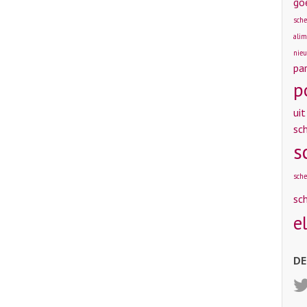
go
sche
alim
nieu
pa
p
uit
sch
s
sche
sc
e
DE