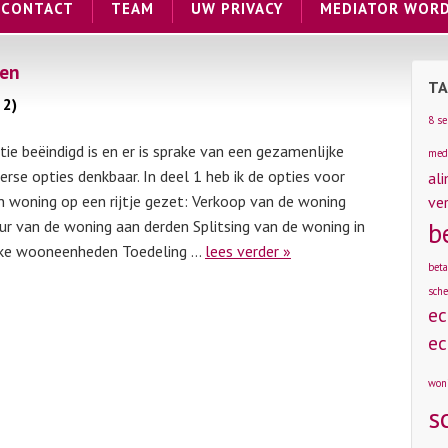
CONTACT
TEAM
UW PRIVACY
MEDIATOR WOR
den
TA
 2)
8 s
ie beëindigd is en er is sprake van een gezamenlijke
med
verse opties denkbaar. In deel 1 heb ik de opties voor
al
n woning op een rijtje gezet: Verkoop van de woning
ve
ur van de woning aan derden Splitsing van de woning in
b
jke wooneenheden Toedeling …
lees verder »
beta
sche
ec
ec
won
s