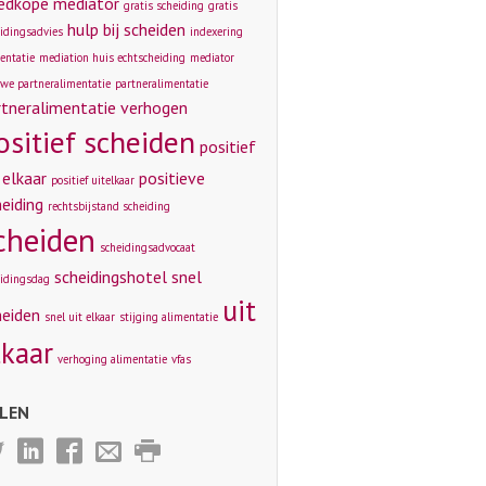
edkope mediator
gratis scheiding
gratis
hulp bij scheiden
idingsadvies
indexering
entatie
mediation huis echtscheiding
mediator
we partneralimentatie
partneralimentatie
rtneralimentatie verhogen
ositief scheiden
positief
 elkaar
positieve
positief uitelkaar
eiding
rechtsbijstand scheiding
cheiden
scheidingsadvocaat
scheidingshotel
snel
idingsdag
uit
heiden
snel uit elkaar
stijging alimentatie
lkaar
verhoging alimentatie
vfas
LEN